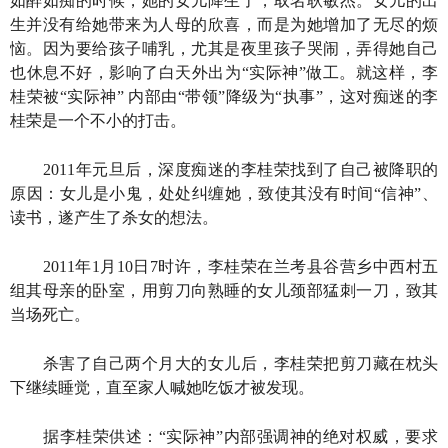
如醉如痴的时候，她的女儿降生了，取名耿敏杰。女儿的出
生并没有给她带来为人母的欣喜，而是为她增加了无尽的烦
恼。因为要给孩子哺乳，尤其是夜里孩子哭闹，弄得她自己
也休息不好，影响了白天外出为“实际神”做工。就这样，李
桂荣被“实际神” 内部由“带领”降级为“执事”，这对痴迷的李
桂荣是一个不小的打击。
2011年元旦后，深度痴迷的李桂荣找到了自己被降职的
原因：女儿是小鬼，处处纠缠她，致使其没有时间“信神”、
读书，遂产生了杀女的想法。
2011年1月10日7时许，李桂荣在兰考县谷营乡中西村五
组其母亲的卧室，用剪刀向熟睡的女儿颈部猛刺一刀，致其
当场死亡。
杀害了自己两个月大的女儿后，李桂荣把剪刀藏在枕头
下继续睡觉，直至家人喊她吃饭才被发现。
据李桂荣供述：“实际神”内部强调神的绝对权威，要求