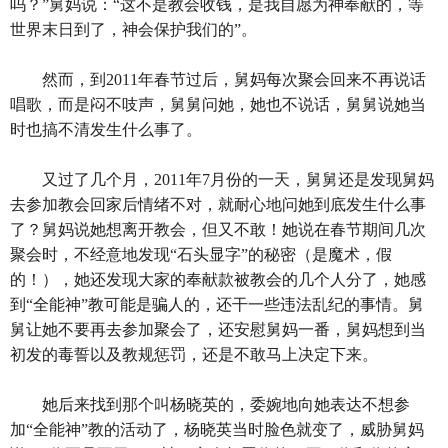
吗？”舅妈说：“这不是教会收钱，是我自愿为神奉献的，等
世界末日到了，神会保护我们的”。
然而，到2011年春节过后，舅妈每次聚会回来不再说话
唱歌，而是闷不吱声，舅舅问她，她也不说话，舅舅说她当
时也搞不清发生什么事了。
又过了几个月，2011年7月份的一天，舅舅还是发现舅妈
去参加教会回家后情绪不对，就耐心地问她到底发生什么事
了？舅妈说她想离开教会，但又不敢！她说在春节期间几次
聚会时，不经意地发现“石头显字”的秘密（是魔术，假
的！），她还发现大家的奉献款被教会的几个人分了，她感
到“全能神”教可能是骗人的，还干一些违法乱纪的事情。舅
舅让她不要再去参加聚会了，还安慰舅妈一番，舅妈想到当
初发的毒誓以及教规惩罚，还是不敢马上决定下来。
她后来找到那个叫杨晓英的，委婉地向她表达不想参
加“全能神”教的活动了，杨晓英当时脸色就变了，威胁舅妈