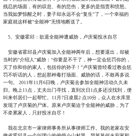
残忍的场面，有的叹息、有的悲伤，更多的是指责和愤怒。
当我如梦惊醒之时，妻子却永远不会“复生”了，一个幸福的
家庭就这样被“全能神”无情地断送了。
5、安徽霍邱：欲退全能神遭威胁，卢庆菊投水自尽
安徽省霍邱县卢庆菊加入全能神两年后，想要退出，却被
当时的“介绍人”威胁：“你要是不干了，神一定会惩罚你的，
灭了你和你的家人，包括你的孙子！”卢庆菊曾经看过教会惩
罚不听话的人，想起那种毒打场面、威胁的话，不敢再多说
一句。 2011年11月6日晚，卢庆菊去参加全能神活动久久未
归。晚上11点，丈夫出门寻找，直到次日1点多还没找到，便
叫来邻居们一起帮忙。11月7日凌晨2 点10分，众人在水库里
发现了卢庆菊的尸体。原来卢庆菊迫于全能神的威胁，为了
不牵累家人，只好投水自尽！
我在北京市一家律师事务所从事律师工作。我的老家在安
徽省霍邱县一个叫团山的偏僻小山村里，我舅舅何永安家和