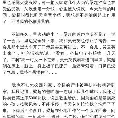
里也感觉火烧火燎，可一想人家这几个人为给梁超治病也在
受热受累，又没要咱一分钱，心里便又愧疚。今天治病的时
间，梁超叫得比昨天声音小些，我想是不是治病起上作用
了，不过我的心总慌慌的。
不知多久，里边动静小了，梁超的叫声也听不见了，过
了一会儿，里边完全静下来，我和吴云英也停止了祷告，一
会儿那个黑大个开开门示意吴云英进去。不一会儿，吴云英
出来了，神色慌张地说：“梁嫂，小超犯了心脏病，升天
了。”“啊”我一时反应不过来，吴云英拽着我进到里屋，梁超
躺在床上，腿上、身上板子已挪开，脸还青紫着，口鼻已没
了气息，我整个呆愣住了……
我也不知怎么回的家，梁超的尸体被手扶拖拉机运到
家。我只记得，梁超的爸啪啪一连扇了我几个嘴巴，我还记
得吴云英送来5000块钱，说是教里给的。因为梁超是暴病死
的小孩，按照风俗，不能多停，当天匆匆忙忙挖个坑埋了了
事。下葬后四个多月，梁超在外地工作的一个叔叔回来，问
起梁超的事，一拍桌子，“糊涂，他们说小超犯心脏病死了你