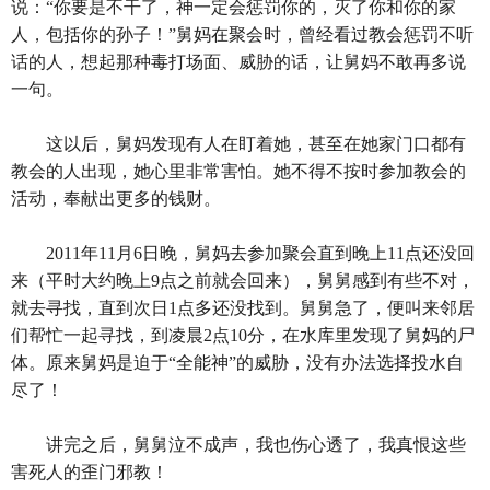
说：“你要是不干了，神一定会惩罚你的，灭了你和你的家
人，包括你的孙子！”舅妈在聚会时，曾经看过教会惩罚不听
话的人，想起那种毒打场面、威胁的话，让舅妈不敢再多说
一句。
这以后，舅妈发现有人在盯着她，甚至在她家门口都有
教会的人出现，她心里非常害怕。她不得不按时参加教会的
活动，奉献出更多的钱财。
2011年11月6日晚，舅妈去参加聚会直到晚上11点还没回
来（平时大约晚上9点之前就会回来），舅舅感到有些不对，
就去寻找，直到次日1点多还没找到。舅舅急了，便叫来邻居
们帮忙一起寻找，到凌晨2点10分，在水库里发现了舅妈的尸
体。原来舅妈是迫于“全能神”的威胁，没有办法选择投水自
尽了！
讲完之后，舅舅泣不成声，我也伤心透了，我真恨这些
害死人的歪门邪教！