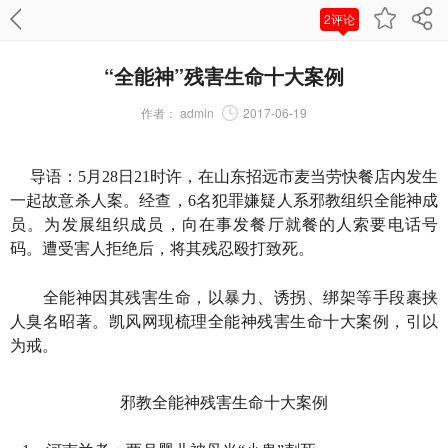
2评论
“全能神”残害生命十大案例
作者：
admin
2017-06-19
导语：5月28日21时许，在山东招远市麦当劳快餐店内发生
一起故意杀人案。经查，6名犯罪嫌疑人系邪教组织全能神成
员。为发展组织成员，向在事发餐厅就餐的人索要电话号
码。遭受害人拒绝后，将其残忍殴打致死。
全能神因其残害生命，以暴力、诱拐、绑架等手段裹挟
人臭名昭著。凯风网现梳理全能神残害生命十大案例，引以
为戒。
邪教全能神残害生命十大案例