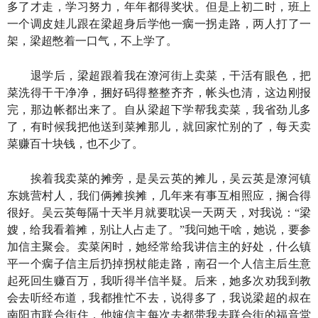
多了才走，学习努力，年年都得奖状。但是上初二时，班上
一个调皮娃儿跟在梁超身后学他一瘸一拐走路，两人打了一
架，梁超憋着一口气，不上学了。
退学后，梁超跟着我在潦河街上卖菜，干活有眼色，把
菜洗得干干净净，捆好码得整整齐齐，帐头也清，这边刚报
完，那边帐都出来了。自从梁超下学帮我卖菜，我省劲儿多
了，有时候我把他送到菜摊那儿，就回家忙别的了，每天卖
菜赚百十块钱，也不少了。
挨着我卖菜的摊旁，是吴云英的摊儿，吴云英是潦河镇
东姚营村人，我们俩摊挨摊，几年来有事互相照应，搁合得
很好。吴云英每隔十天半月就要耽误一天两天，对我说：“梁
嫂，给我看着摊，别让人占走了。”我问她干啥，她说，要参
加信主聚会。卖菜闲时，她经常给我讲信主的好处，什么镇
平一个瘸子信主后扔掉拐杖能走路，南召一个人信主后生意
起死回生赚百万，我听得半信半疑。后来，她多次劝我到教
会去听经布道，我都推忙不去，说得多了，我说梁超的叔在
南阳市联合街住，他婶信主每次去都带我去联合街的福音堂