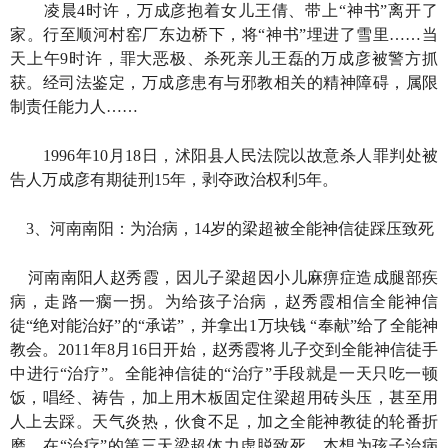
凌晨4时许，万成彦抱着女儿王倩、带上“神书”离开了
家。行至顺河村窑厂东边桥下，将“神书”埋进了雪里……当
天上午9时许，罪大恶极、杀死亲儿王磊的万成彦被警方抓
获。经司法鉴定，万成彦患有与邪教相关的精神障碍，属限
制责任能力人……
1996年10月18日，沭阳县人民法院以故意杀人罪判处被
告人万成彦有期徒刑15年，剥夺政治权利5年。
3、河南南阳：为治病，14岁的梁超被全能神信徒踩压致死
河南南阳人赵秀霞，因儿子梁超因小儿麻痹症造成腿部疾
病，走路一瘸一拐。为给孩子治病，赵秀霞相信全能神信
徒“绝对能治好”的“承诺”，并拿出1万块钱 “奉献”给了全能神
教会。2011年8月16日开始，赵秀霞将儿子交到全能神信徒手
中进行“治疗”。全能神信徒的“治疗”手段就是一天只吃一顿
饭，唱经、祷告，加上用木板固定住梁超用砖头压，甚至用
人上去踩。天气炎热，伙食不足，加之全能神教徒的轮番折
磨，在“治疗”的第三天梁超体力虚脱致死。本想为孩子治病