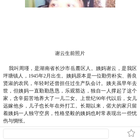
谢云生前照片
我叫周瑾，是湖南省长沙市岳麓区人。姨妈谢云，是我区
坪塘镇人，1945年2月出生。姨妈原本是一位勤劳朴实、善良
贤淑的农民，年轻时还曾担任过生产队会计。姨夫虽早年去
世，但姨妈一直勤勤恳恳，乐观豁达，独自一人撑起了这个
家，含辛茹苦地养大了一儿二女。上世纪90年代以后，女儿
远嫁他乡，儿子也长年在外打工。长期以来，偌大的家只留
着姨妈一人独守空房，性格坚毅的姨妈也时常表现出一些忧
伤与惆怅。
1999年盛夏的一天，姨妈在村口与村民一道纳凉闲谈