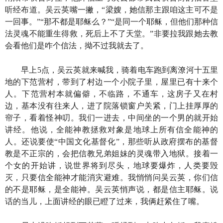
听经布道。吴云英嘴一撇，“梁嫂，她信那主跟咱这主可不是
一回事。”“那不都是耶稣么？”“是同一个耶稣，但他们那种信
法灵魂不能重生得救，死后上不了天堂。”非要拉我跟她去教
会看他们是咋个信法，拗不过我就去了。
早上5点，吴云英就来喊我，骑着电车跑到离潦河十五里
地的下范营村，带到了村边一个小院子里，屋里已有十来个
人。下范营村本就偏僻，不临路，不通车，这房子又在村
边，基本没有往来人，进了院落锁窗户关紧，门上挂厚厚的
帘子，看着怪神叨。我们一进去，中间坐的一个男的就开始
讲经。他说，全能神教拯救对象是地球上所有信全能神的
人。还说要使“中国文化基督化”，那些听从政府摆布的基督
教是不正宗的，会把信教兄弟姐妹的灵魂带入地狱。接着一
个女的开始讲，说世界将到尽头，地球要爆炸，人类要毁
灭，只要信全能神才能消灾避难。我悄悄问吴云英，你们信
的不是耶稣，是全能神。吴云英悄声说，都是信主耶稣。说
话的当儿，上面讲经的眼已瞪了过来，我俩赶紧住了嘴。