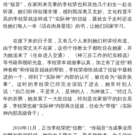
传“福音”，在家闲来无事的李桂荣也和其他几个妇女一起去
听课。她们听得似懂非懂，感到既深奥又玄妙。文化程度不
高的李桂荣就这样成了“实际神”的信徒，聂姓女子走时还送
给她们每人一本《话在肉身显现》的书，让她们回家学习。
在接下来的日子里，又有几个人来到她们村讲经布道。
由于李桂荣丈夫不在家，这些个传教女子都吃住在她家，并
为她送来了《生命进入交通》、《神三步工作的纪实精选》
等书籍和视听光盘。李桂荣本就做事认真，加之有了这些“精
神食粮”和传福音姐妹的帮助，李桂荣很快就成了信徒中最精
进的一个，得到了“实际神” 内部的认可，被任命为“福音执
事”。这时的李桂荣已经完全深陷了进去，她常对别人
说：“自己信神，不是常人，是神的人，为神做工。”经过几
年的折腾，她发展了一大批信徒，特别是在家留守的妇女居
多，李桂荣也被“实际神”内部再次提拔，任命为“带领”（实际
神内部高级骨干）。
2010年11月，正当李桂荣把“信教”、“传福音”当成事业而