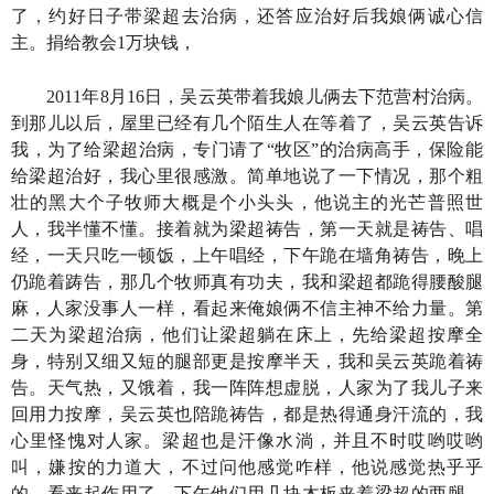
了，约好日子带梁超去治病，还答应治好后我娘俩诚心信
主。捐给教会1万块钱，
2011年8月16日，吴云英带着我娘儿俩去下范营村治病。
到那儿以后，屋里已经有几个陌生人在等着了，吴云英告诉
我，为了给梁超治病，专门请了“牧区”的治病高手，保险能
给梁超治好，我心里很感激。简单地说了一下情况，那个粗
壮的黑大个子牧师大概是个小头头，他说主的光芒普照世
人，我半懂不懂。接着就为梁超祷告，第一天就是祷告、唱
经，一天只吃一顿饭，上午唱经，下午跪在墙角祷告，晚上
仍跪着踌告，那几个牧师真有功夫，我和梁超都跪得腰酸腿
麻，人家没事人一样，看起来俺娘俩不信主神不给力量。第
二天为梁超治病，他们让梁超躺在床上，先给梁超按摩全
身，特别又细又短的腿部更是按摩半天，我和吴云英跪着祷
告。天气热，又饿着，我一阵阵想虚脱，人家为了我儿子来
回用力按摩，吴云英也陪跪祷告，都是热得通身汗流的，我
心里怪愧对人家。梁超也是汗像水淌，并且不时哎哟哎哟
叫，嫌按的力道大，不过问他感觉咋样，他说感觉热乎乎
的，看来起作用了。下午他们用几块木板夹着梁超的两腿，