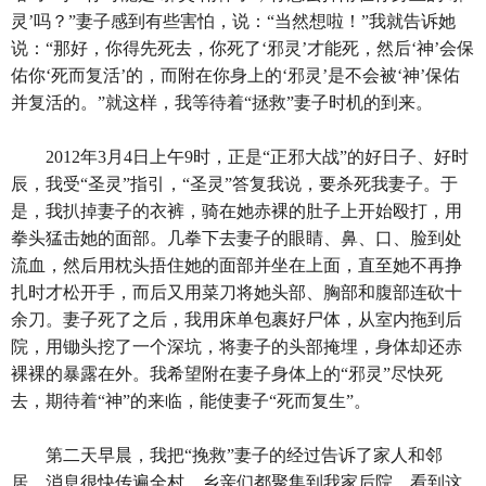
灵’吗？”妻子感到有些害怕，说：“当然想啦！”我就告诉她
说：“那好，你得先死去，你死了‘邪灵’才能死，然后‘神’会保
佑你‘死而复活’的，而附在你身上的‘邪灵’是不会被‘神’保佑
并复活的。”就这样，我等待着“拯救”妻子时机的到来。
2012年3月4日上午9时，正是“正邪大战”的好日子、好时
辰，我受“圣灵”指引，“圣灵”答复我说，要杀死我妻子。于
是，我扒掉妻子的衣裤，骑在她赤裸的肚子上开始殴打，用
拳头猛击她的面部。几拳下去妻子的眼睛、鼻、口、脸到处
流血，然后用枕头捂住她的面部并坐在上面，直至她不再挣
扎时才松开手，而后又用菜刀将她头部、胸部和腹部连砍十
余刀。妻子死了之后，我用床单包裹好尸体，从室内拖到后
院，用锄头挖了一个深坑，将妻子的头部掩埋，身体却还赤
裸裸的暴露在外。我希望附在妻子身体上的“邪灵”尽快死
去，期待着“神”的来临，能使妻子“死而复生”。
第二天早晨，我把“挽救”妻子的经过告诉了家人和邻
居，消息很快传遍全村，乡亲们都聚集到我家后院，看到这