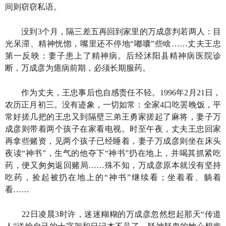
间则窃窃私语。
没到3个月，隔三差五再回到家里的万成彦判若两人：目
光呆滞、精神恍惚，嘴里还不停地“嘟囔”些啥……丈夫王忠
第一反映：妻子患上了精神病。后经沭阳县精神病医院诊
断，万成彦为癔病前期，必须长期服药。
作为丈夫，王忠事后也自感责任不轻。1996年2月21日，
农历正月初三。没有迹象，一切如常：全家4口吃罢晚饭，平
常好搓几把的王忠又到隔壁三弟王勇家搓起了麻将，妻子万
成彦则带着两个孩子在家看电视。时至午夜，丈夫王忠回家
再拿些赌资，见两个孩子已经睡着，妻子万成彦则坐在床头
夜读“神书”，生气的他夺下“神书”扔在地上，并喝其抓紧吃
药，便又匆匆返回赌局……殊不知，万成彦原本就没有坚持
吃药，捡起被扔在地上的“神书”继续看；坐着看、躺着
看……
22日凌晨3时许，迷迷糊糊的万成彦忽然想起那天“传道