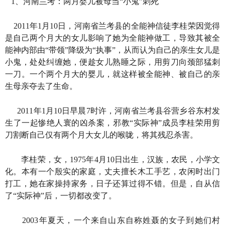
1、河南兰考：两月婴儿被母当“小鬼”刺死
2011年1月10日，河南省兰考县的全能神信徒李桂荣因觉得
是自己两个月大的女儿影响了她为全能神做工，导致其被全
能神内部由“带领”降级为“执事”，从而认为自己的亲生女儿是
小鬼，处处纠缠她，便趁女儿熟睡之际，用剪刀向颈部猛刺
一刀。一个两个月大的婴儿，就这样被全能神、被自己的亲
生母亲夺去了生命。
2011年1月10日早晨7时许，河南省兰考县谷营乡谷东村发
生了一起惨绝人寰的凶杀案，邪教“实际神”成员李桂荣用剪
刀割断自己仅有两个月大女儿的喉咙，将其残忍杀害。
李桂荣，女，1975年4月10日出生，汉族，农民，小学文
化。本有一个殷实的家庭，丈夫擅长木工手艺，农闲时出门
打工，她在家操持家务，日子还算过得不错。但是，自从信
了“实际神”后，一切都改变了。
2003年夏天，一个来自山东自称姓聂的女子到她们村