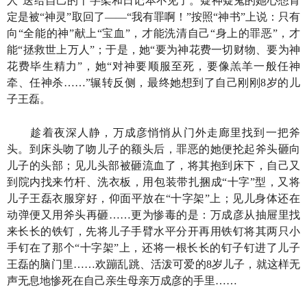
人”送给自己的十字架和日记本不见了。疑神疑鬼的她心想肯
定是被“神灵”取回了——“我有罪啊！”按照“神书”上说：只有
向“全能的神”献上“宝血”，才能洗清自己“身上的罪恶”，才
能“拯救世上万人”；于是，她“要为神花费一切财物、要为神
花费毕生精力”，她“对神要顺服至死，要像羔羊一般任神
牵、任神杀……”辗转反侧，最终她想到了自己刚刚8岁的儿
子王磊。
趁着夜深人静，万成彦悄悄从门外走廊里找到一把斧
头。到床头吻了吻儿子的额头后，罪恶的她便抡起斧头砸向
儿子的头部；见儿头部被砸流血了，将其抱到床下，自己又
到院内找来竹杆、洗衣板，用包装带扎捆成“十字”型，又将
儿子王磊衣服穿好，仰面平放在“十字架”上；见儿身体还在
动弹便又用斧头再砸……更为惨毒的是：万成彦从抽屉里找
来长长的铁钉，先将儿子手臂水平分开再用铁钉将其两只小
手钉在了那个“十字架”上，还将一根长长的钉子钉进了儿子
王磊的脑门里……欢蹦乱跳、活泼可爱的8岁儿子，就这样无
声无息地惨死在自己亲生母亲万成彦的手里……