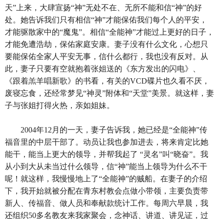
天”上来，大肆宣扬“神”无处不在、无所不能和信“神”的好
处。她告诉我们只有相信“神”才能保佑我们每个人的平安，
才能驱散家中的“魔鬼”。相信“全能神”才能过上更好的日子，
才能免遭浩劫，保佑家庭安康。妻子没有什么文化，心想只
要能保佑全家人平安无事，信什么都行，我也没有反对。从
此，妻子只要有空就抱着张姐送的《东方发出的闪电》、
《跟着羔羊唱新歌》的书看，有关的VCD碟片也久看不厌，
废寝忘食，还经常梦见“神灵”附体和“天堂”美景。就这样，妻
子与张姐打得火热，亲如姐妹。
2004年12月的一天，妻子告诉我，她已经是“全能神”传
福音里的中层干部了。动员让我也参加进去，将来肯定比她
能干，能当上更大的领导，并帮我起了 “灵名”叫“晓奋”。我
从小到大从未当过什么领导，信“神”能当上领导为什么不干
呢！就这样，我慢慢地上了“全能神”的贼船。在妻子的介绍
下，我开始就被分配在青东村教会点做小带领，主要负责带
新人、传福音、做人员和奉献款统计工作。每周六早晨，我
还组织50多名教友来我家聚会，念神话、讲道、讲见证，过