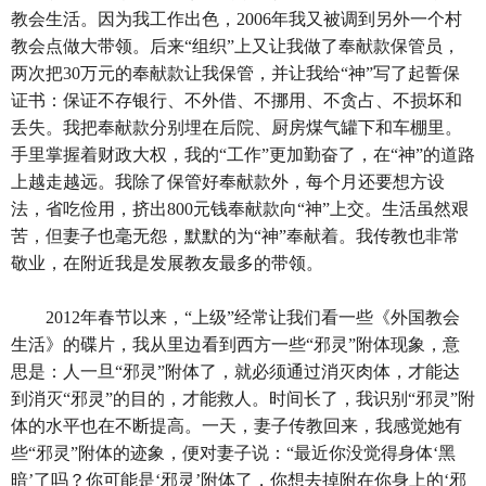
教会生活。因为我工作出色，2006年我又被调到另外一个村
教会点做大带领。后来“组织”上又让我做了奉献款保管员，
两次把30万元的奉献款让我保管，并让我给“神”写了起誓保
证书：保证不存银行、不外借、不挪用、不贪占、不损坏和
丢失。我把奉献款分别埋在后院、厨房煤气罐下和车棚里。
手里掌握着财政大权，我的“工作”更加勤奋了，在“神”的道路
上越走越远。我除了保管好奉献款外，每个月还要想方设
法，省吃俭用，挤出800元钱奉献款向“神”上交。生活虽然艰
苦，但妻子也毫无怨，默默的为“神”奉献着。我传教也非常
敬业，在附近我是发展教友最多的带领。
2012年春节以来，“上级”经常让我们看一些《外国教会
生活》的碟片，我从里边看到西方一些“邪灵”附体现象，意
思是：人一旦“邪灵”附体了，就必须通过消灭肉体，才能达
到消灭“邪灵”的目的，才能救人。时间长了，我识别“邪灵”附
体的水平也在不断提高。一天，妻子传教回来，我感觉她有
些“邪灵”附体的迹象，便对妻子说：“最近你没觉得身体‘黑
暗’了吗？你可能是‘邪灵’附体了，你想去掉附在你身上的‘邪