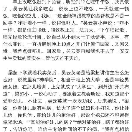
早上没吃饭赶到下范营，听经到12点吃中午饭，我真饿
了，吴云英让我多吃点，说晚上也不吃饭，一天就这一顿
饭。吃饭的空儿，我问：“这全能神跟教堂的基督教是不是一
回事？咋听着不一样，说得怪吓人。”吴云英小声说：“咋不
一样，都是信主耶稣，咱这教正宗，法力大。”下午唱经歌，
唱完经歌轮流忏悔，说自己从小到大干了啥错事、坏事，有
什么罪过。一直折腾到晚上10点才开门让俺们回家，又累又
饿，我差点瘫那儿。回家后，吴云英再喊我也不去了，安安
生生卖我的菜实在，管他灾难不灾难。
梁超下学跟着我卖菜后，吴云英老是给梁超讲信主怎么怎
么好，说教里有“神学院”，相当于咱上的大学，全是年轻男
娃女娃。在那儿培训，上完就成了“大学生”，到外边“开荒布
道”，梁超小，一说心动了，要跟着去教会听经，我知道那个
受罪劲儿，不让去，吴云英就一次次劝我，后来她说，“梁
嫂，你看娃儿腿有毛病，长大了连个媳妇也不好说，你让娃
儿信，你也信，能给娃儿的腿治好，那说个媳妇还不容易得
像喝米汤。”“真能治好娃儿的病？”“绝对能治好，瞎子都治好
了，告诉你吧，咱信主专治世间治不了的病。”我有点相信