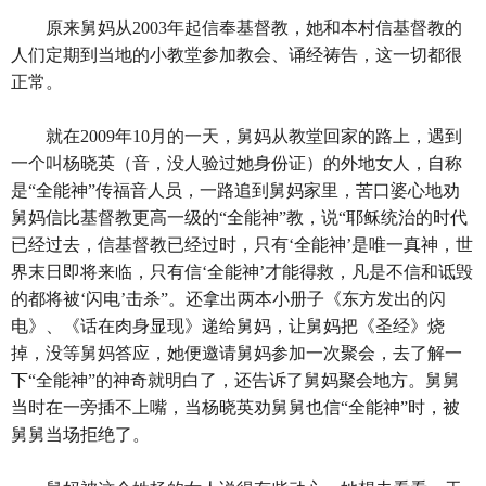
原来舅妈从2003年起信奉基督教，她和本村信基督教的
人们定期到当地的小教堂参加教会、诵经祷告，这一切都很
正常。
就在2009年10月的一天，舅妈从教堂回家的路上，遇到
一个叫杨晓英（音，没人验过她身份证）的外地女人，自称
是“全能神”传福音人员，一路追到舅妈家里，苦口婆心地劝
舅妈信比基督教更高一级的“全能神”教，说“耶稣统治的时代
已经过去，信基督教已经过时，只有‘全能神’是唯一真神，世
界末日即将来临，只有信‘全能神’才能得救，凡是不信和诋毁
的都将被‘闪电’击杀”。还拿出两本小册子《东方发出的闪
电》、《话在肉身显现》递给舅妈，让舅妈把《圣经》烧
掉，没等舅妈答应，她便邀请舅妈参加一次聚会，去了解一
下“全能神”的神奇就明白了，还告诉了舅妈聚会地方。舅舅
当时在一旁插不上嘴，当杨晓英劝舅舅也信“全能神”时，被
舅舅当场拒绝了。