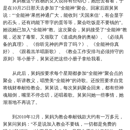
舅妈被这个姓杨的女人说得有些动心，她想去看看，于
是在10月25日那天去参加了“全能神”聚会。回家后跟舅舅
说：“‘全能神’果然神通广大，能收到 ‘天国来信’，有会显字
的石头，还有鸡能下带字的蛋等等，聚会吃饭是不要钱的”。
她说她已加入“全能神”教。这次聚会，舅妈接受了“全能神”教
规，还发了毒誓。又领取了《道成肉身的奥秘》、《必须具
备的真理》、《你听见神的声音了吗？》、《全能神你真
好》、《跟着羔羊唱新歌》、《教会工作安排与必须持守的
原则》等小册子，舅舅还把这些小册子拿给我看。
从此后，舅妈按要求每个星期都参加“全能神”聚会点的
聚会，听讲教义，唱赞美“全能神”的诗歌。还按照要求自觉
将钱财奉献给教会。舅舅说，每次舅妈聚会回来，都有些神
魂颠倒，嘴里不停念叨，还唱着歌。舅舅问她一些事情，她
渐渐地不再说了。
到2010年12月，舅妈为教会奉献钱款大约有一万多元，
舅舅问舅妈：“不是说加入教会不要钱，一切都是免费的