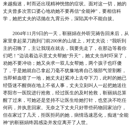
来越痴迷，时而还出现精神恍惚的症状。面对这一切，她的
丈夫曾多次苦口婆心地劝她不要再信“全能神”，要相信科
学，她把丈夫的话抛在九霄云外，深陷其中不能自拔。
2004年11月9日的一天，靳丽娟在外听完祷告回来后，从
家里拿起菜刀跑到门前200米的山坡上，对丈夫说：“我听到
主的召唤了，主让我现在就去，我要先走了，在那边等着你
们吧！”边说着边示意丈夫帮她“升天”，她丈夫当时吓呆了，
劝她不要冲动；她又央求一双儿女帮她，两个孩子也吓傻
了，于是她就自己拿起刀毫不犹豫地将自己颈部气管割断，
当即鲜血喷了一地，她丈夫赶紧冲上去夺下刀，此时的她已
经昏迷不醒倒在地上不省人事，丈夫立刻叫人一起把她送往
枣阳市一医院进行抢救，经过医生的及时抢救，靳丽娟总算
醒了过来，可她还是坚持不让医生给她打针，也坚决不吃任
何药，并执意回家。无奈之下丈夫只好带些药物回家治疗，
但在家过了几天，拒医拒药的她，病情迅速恶化，痴迷“全能
神”的靳丽娟终因感染并发症离开了人世。