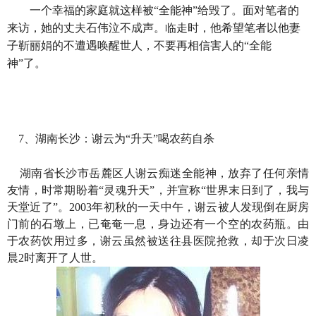
一个幸福的家庭就这样被“全能神”给毁了。面对笔者的
来访，她的丈夫石伟泣不成声。临走时，他希望笔者以他妻
子靳丽娟的不遭遇唤醒世人，不要再相信害人的“全能
神”了。
7、湖南长沙：谢云为“升天”喝农药自杀
湖南省长沙市岳麓区人谢云痴迷全能神，放弃了任何亲情
友情，时常期盼着“灵魂升天”，并宣称“世界末日到了，我与
天堂近了”。2003年初秋的一天中午，谢云被人发现倒在厨房
门前的石墩上，已奄奄一息，身边还有一个空的农药瓶。由
于农药饮用过多，谢云虽然被送往县医院抢救，却于次日凌
晨2时离开了人世。