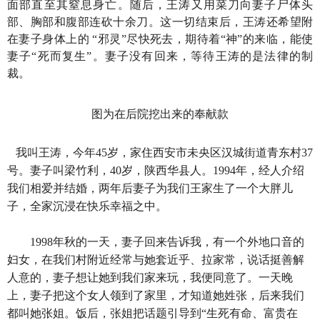
面部直至其窒息身亡。随后，王涛又用菜刀向妻子尸体头
部、胸部和腹部连砍十余刀。这一切结束后，王涛还希望附
在妻子身体上的 “邪灵”尽快死去，期待着“神”的来临，能使
妻子“死而复生”。妻子没有回来，等待王涛的是法律的制
裁。
图为在后院挖出来的奉献款
我叫王涛，今年45岁，家住西安市未央区汉城街道青东村37
号。妻子叫梁竹利，40岁，陕西华县人。1994年，经人介绍
我们相爱并结婚，两年后妻子为我们王家生了一个大胖儿
子，全家沉浸在快乐幸福之中。
1998年秋的一天，妻子回来告诉我，有一个外地口音的
妇女，在我们村附近经常与她套近乎、拉家常，说话挺善解
人意的，妻子想让她到我们家来玩，我便同意了。一天晚
上，妻子把这个女人领到了家里，才知道她姓张，后来我们
都叫她张姐。饭后，张姐把话题引导到“生死有命、富贵在