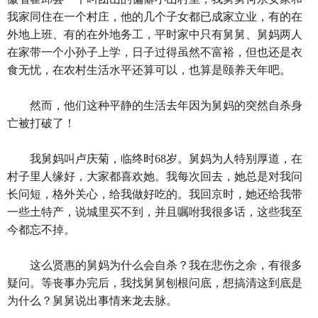
我家同住在一个村庄，他的几个子女都已成家立业，有的在
外地上班、有的在外地务工，平时家中只有舅舅、舅妈两人
在家带一个小孙子上学，日子过得虽然不富裕，但也还是衣
食无忧，在农村生活水平还算可以，也算是颐养天年吧。
然而，他们这种平静的生活去年因为舅妈的突然自杀身
亡被打破了！
我舅妈叫卢庆菊，临终时68岁。舅妈为人特别厚道，在
村子里人缘好，大家都喜欢她。我每次回去，她总是对我问
长问短，格外关心，给我做好吃的。我回京时，她还给我带
一些土特产，说城里买不到，并且嘱咐我很多话，这些我至
今都忘不掉。
这么贤惠的舅妈为什么会自杀？我在悲伤之余，有很多
疑问。等丧事办完后，我找舅舅刨根问底，想搞清这到底是
为什么？舅舅说出事情来龙去脉。