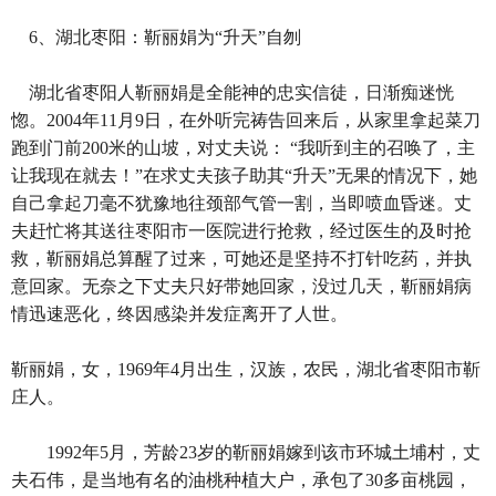
6、湖北枣阳：靳丽娟为“升天”自刎
湖北省枣阳人靳丽娟是全能神的忠实信徒，日渐痴迷恍
惚。2004年11月9日，在外听完祷告回来后，从家里拿起菜刀
跑到门前200米的山坡，对丈夫说： “我听到主的召唤了，主
让我现在就去！”在求丈夫孩子助其“升天”无果的情况下，她
自己拿起刀毫不犹豫地往颈部气管一割，当即喷血昏迷。丈
夫赶忙将其送往枣阳市一医院进行抢救，经过医生的及时抢
救，靳丽娟总算醒了过来，可她还是坚持不打针吃药，并执
意回家。无奈之下丈夫只好带她回家，没过几天，靳丽娟病
情迅速恶化，终因感染并发症离开了人世。
靳丽娟，女，1969年4月出生，汉族，农民，湖北省枣阳市靳
庄人。
1992年5月，芳龄23岁的靳丽娟嫁到该市环城土埔村，丈
夫石伟，是当地有名的油桃种植大户，承包了30多亩桃园，