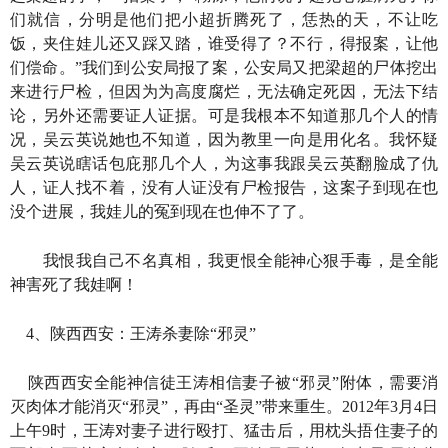
们就信，分明是他们把小超折腾死了，恁热的天，不让吃
饭，夹住娃儿还又踩又踏，谁受得了？不行，得报案，让他
们偿命。”我们到公安局报了案，公安局又把梁超的尸体挖出
来进行尸检，但因为为高度腐烂，无法确定死因，无法下结
论，另外还需要证人证据。可是我根本不知道那几个人的情
况，吴云英说她也不知道，因为教里一向是用化名。我怀疑
吴云英说瞎话包庇那几个人，为这事我跟吴云英翻脸成了仇
人，证人找不着，没有人证没有尸检报告，这案子到现在也
没个进展，我娃儿的冤到现在也伸不了了。
我恨我自己不名真相，我更恨全能神心狠手毒，是全能
神害死了我娃啊！
4、陕西西安：王涛杀妻除“邪灵”
陕西西安全能神信徒王涛相信妻子被“邪灵”附体，需要消
灭肉体才能消灭“邪灵”，再由“圣灵”带来重生。2012年3月4日
上午9时，王涛对妻子进行殴打、猛击后，用枕头捂住妻子的