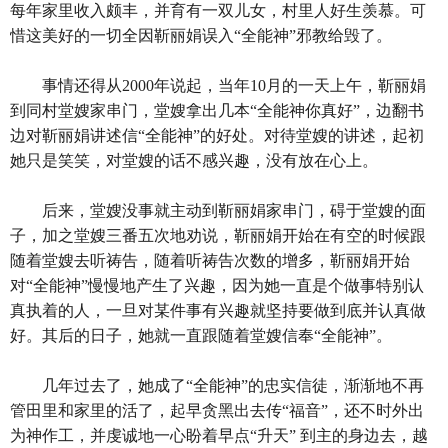
每年家里收入颇丰，并育有一双儿女，村里人好生羡慕。可
惜这美好的一切全因靳丽娟误入“全能神”邪教给毁了。
事情还得从2000年说起，当年10月的一天上午，靳丽娟
到同村堂嫂家串门，堂嫂拿出几本“全能神你真好”，边翻书
边对靳丽娟讲述信“全能神”的好处。对待堂嫂的讲述，起初
她只是笑笑，对堂嫂的话不感兴趣，没有放在心上。
后来，堂嫂没事就主动到靳丽娟家串门，碍于堂嫂的面
子，加之堂嫂三番五次地劝说，靳丽娟开始在有空的时候跟
随着堂嫂去听祷告，随着听祷告次数的增多，靳丽娟开始
对“全能神”慢慢地产生了兴趣，因为她一直是个做事特别认
真执着的人，一旦对某件事有兴趣就坚持要做到底并认真做
好。其后的日子，她就一直跟随着堂嫂信奉“全能神”。
几年过去了，她成了“全能神”的忠实信徒，渐渐地不再
管田里和家里的活了，起早贪黑出去传“福音”，还不时外出
为神作工，并虔诚地一心盼着早点“升天” 到主的身边去，越