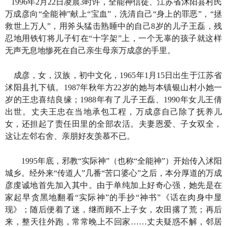
1996年2月22日凌晨3时许，全能神信徒、江苏省沭阳县村民
万成彦向“全能神”献上“宝血”，洗清自己“身上的罪恶”，“拯
救世上万人”，用斧头猛击熟睡中的自己8岁的儿子王磊，残
忍地用铁钉将儿子钉在“十字架”上，一个无辜的孩子就这样
无声无息地惨死在自己亲生母亲万成彦的手里。
成彦，女，汉族，初中文化，1965年1月15日出生于江苏省
沭阳县扎下镇。1987年秋年方22岁的她与本镇银山村小她一
岁的王忠喜结良缘；1988年有了儿子王磊、1990年女儿王倩
出世。丈夫王忠在当地承包工程，万成彦自己除了抚养儿
女，还担起了责任田里的全部农活。夫妻恩爱、子女双全，
这让左邻右舍、亲朋好友羡慕不已。
1995年底，邪教“实际神”（也称“全能神”）开始传入沭阳
城乡。经外来“传道人”几番“苦口婆心”之后，本分厚道的万成
彦虔诚地首先加入其中。由于单纯加上好奇心强，她先是在
家起早贪黑地翻看“实际神”的手抄“神书”《话在肉身中显
现》；随后便着了迷，继而顾不上子女，农田撂了荒；再后
来，整天往外跑，常常晚上不回家……丈夫疑惑不解，邻居