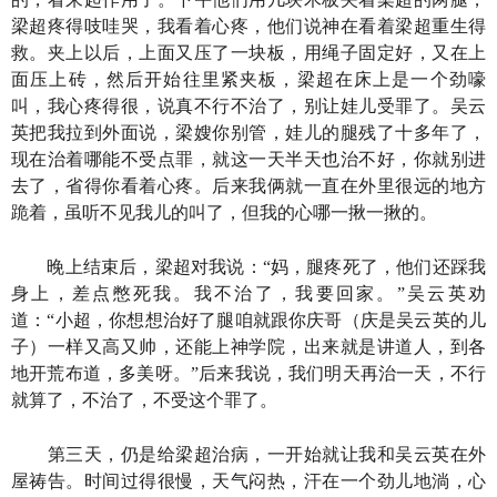
梁超疼得吱哇哭，我看着心疼，他们说神在看着梁超重生得
救。夹上以后，上面又压了一块板，用绳子固定好，又在上
面压上砖，然后开始往里紧夹板，梁超在床上是一个劲嚎
叫，我心疼得很，说真不行不治了，别让娃儿受罪了。吴云
英把我拉到外面说，梁嫂你别管，娃儿的腿残了十多年了，
现在治着哪能不受点罪，就这一天半天也治不好，你就别进
去了，省得你看着心疼。后来我俩就一直在外里很远的地方
跪着，虽听不见我儿的叫了，但我的心哪一揪一揪的。
晚上结束后，梁超对我说：“妈，腿疼死了，他们还踩我
身上，差点憋死我。我不治了，我要回家。”吴云英劝
道：“小超，你想想治好了腿咱就跟你庆哥（庆是吴云英的儿
子）一样又高又帅，还能上神学院，出来就是讲道人，到各
地开荒布道，多美呀。”后来我说，我们明天再治一天，不行
就算了，不治了，不受这个罪了。
第三天，仍是给梁超治病，一开始就让我和吴云英在外
屋祷告。时间过得很慢，天气闷热，汗在一个劲儿地淌，心