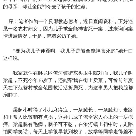
的母亲，却让全能神夺去了孩子的性命。
序：笔者作为一个反邪教志愿者，近日查阅资料，正好遇
见一名农村妇女，因为儿子被全能神害死一案，过来询问案
情进展情况，于是，笔者采访了她。
“要为我儿子伸冤啊，我儿子是被全能神害死的”她开口
这样说。
我家就住在卧龙区潦河镇街东头卫生院对面，我儿子叫
梁超，不死今年16岁了，还能帮我在街上卖菜，可怜前年夏
天在下范营村被全范围教活活折腾死，为这事男人把我脸都
扇肿了。
梁超小时得了小儿麻痹症，一条腿长，一条腿短，走路
和正常人比较稍有点拐，这娃儿成了俺全家人心上的一块疙
瘩。梁超腿有毛病，脑子可不憨，在潦河镇上初中时，走路
怕同学笑话，每天上学很早就到校了，放学等同学走得差不