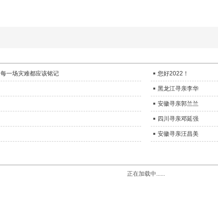
祭：每一场灾难都应该铭记
您好2022！
黑龙江寻亲李华
安徽寻亲郭兰兰
四川寻亲邓延强
安徽寻亲汪昌美
正在加载中......